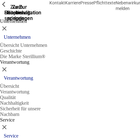
Kontakt
Karriere
Presse
Pflichttexte
Nebenwirku
Zeige vorherige
Zeige vorherige
Zeige vorherige
Zur
Zum
Zum
Zur
Zur
melden
Hauptnavigation
Hauptnavigation
Hauptinhalt
Seitenende
Suche
springen
springen
springen
springen
springen
Unternehmen
Schließen
Unternehmen
Übersicht Unternehmen
Geschichte
Die Marke Sterillium®
Verantwortung
Schließen
Verantwortung
Übersicht
Verantwortung
Qualität
Nachhaltigkeit
Sicherheit für unsere
Nachbarn
Service
Schließen
Service