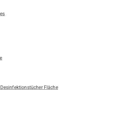
ues
re
e Desinfektionstücher Fläche