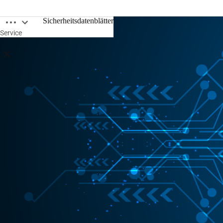
Breadcrumbs öffnen
Sicherheitsdatenblätter
Service
Breadcrumbs schließen