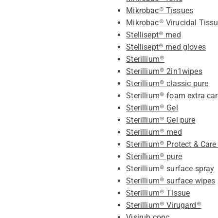
Mikrobac® Tissues
Mikrobac® Virucidal Tiss
Stellisept® med
Stellisept® med gloves
Sterillium®
Sterillium
®
2in1
wipes
Sterillium® classic pure
Sterillium® foam extra ca
Sterillium® Gel
Sterillium® Gel pure
Sterillium® med
Sterillium® Protect & Car
Sterillium® pure
Sterillium® surface spray
Sterillium® surface wipes
Sterillium® Tissue
Sterillium® Virugard®
Visirub conc.