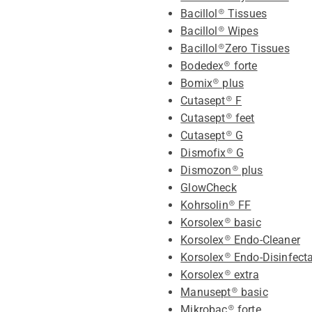
Bacillol® Tissues
Bacillol® Wipes
Bacillol®Zero Tissues
Bodedex® forte
Bomix® plus
Cutasept® F
Cutasept® feet
Cutasept® G
Dismofix® G
Dismozon® plus
GlowCheck
Kohrsolin® FF
Korsolex® basic
Korsolex® Endo-Cleaner
Korsolex® Endo-Disinfect
Korsolex® extra
Manusept® basic
Mikrobac® forte