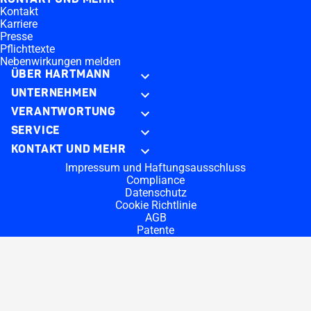
Kontakt
Karriere
Presse
Pflichttexte
Nebenwirkungen melden
ÜBER HARTMANN
UNTERNEHMEN
VERANTWORTUNG
SERVICE
KONTAKT UND MEHR
Impressum und Haftungsausschluss
Compliance
Datenschutz
Cookie Richtlinie
AGB
Patente