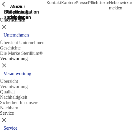
Kontakt
Karriere
Presse
Pflichttexte
Nebenwirku
Zeige vorherige
Zeige vorherige
Zeige vorherige
Zur
Zum
Zum
Zur
Zur
melden
Hauptnavigation
Hauptnavigation
Hauptinhalt
Seitenende
Suche
springen
springen
springen
springen
springen
Unternehmen
Schließen
Unternehmen
Übersicht Unternehmen
Geschichte
Die Marke Sterillium®
Verantwortung
Schließen
Verantwortung
Übersicht
Verantwortung
Qualität
Nachhaltigkeit
Sicherheit für unsere
Nachbarn
Service
Schließen
Service