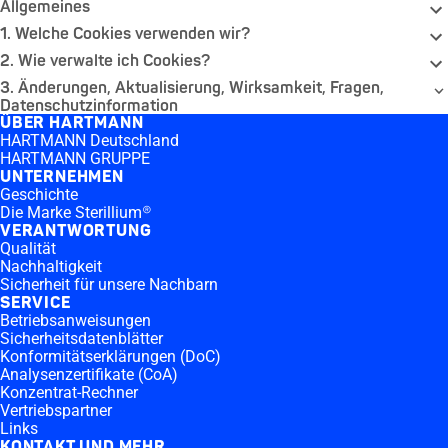
Allgemeines
1. Welche Cookies verwenden wir?
2. Wie verwalte ich Cookies?
3. Änderungen, Aktualisierung, Wirksamkeit, Fragen,
Datenschutzinformation
ÜBER HARTMANN
HARTMANN Deutschland
HARTMANN GRUPPE
UNTERNEHMEN
Geschichte
Die Marke Sterillium®
VERANTWORTUNG
Qualität
Nachhaltigkeit
Sicherheit für unsere Nachbarn
SERVICE
Betriebsanweisungen
Sicherheitsdatenblätter
Konformitätserklärungen (DoC)
Analysenzertifikate (CoA)
Konzentrat-Rechner
Vertriebspartner
Links
KONTAKT UND MEHR