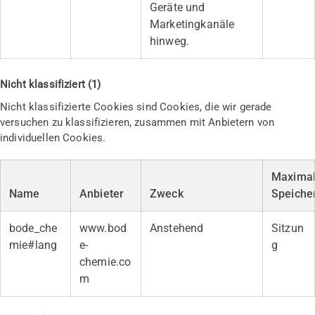
Geräte und
Marketingkanäle
hinweg.
Nicht klassifiziert (1)
Nicht klassifizierte Cookies sind Cookies, die wir gerade
versuchen zu klassifizieren, zusammen mit Anbietern von
individuellen Cookies.
Maxima
Name
Anbieter
Zweck
Speiche
bode_che
www.bod
Anstehend
Sitzun
mie#lang
e-
g
chemie.co
m