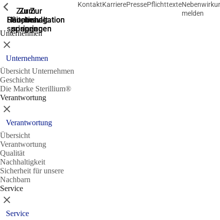
Kontakt
Karriere
Presse
Pflichttexte
Nebenwirku
Zeige vorherige
Zeige vorherige
Zeige vorherige
Zur
Zum
Zum
Zur
Zur
melden
Hauptnavigation
Hauptnavigation
Hauptinhalt
Seitenende
Suche
springen
springen
springen
springen
springen
Unternehmen
Schließen
Unternehmen
Übersicht Unternehmen
Geschichte
Die Marke Sterillium®
Verantwortung
Schließen
Verantwortung
Übersicht
Verantwortung
Qualität
Nachhaltigkeit
Sicherheit für unsere
Nachbarn
Service
Schließen
Service