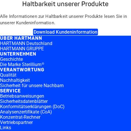
Haltbarkeit unserer Produkte
Alle Informationen zur Haltbarkeit unserer Produkte lesen Sie in
unserer Kundeninformation.
Download Kundeninformation
ÜBER HARTMANN
HARTMANN Deutschland
HARTMANN GRUPPE
UNTERNEHMEN
Geschichte
Die Marke Sterillium®
VERANTWORTUNG
Qualität
Nachhaltigkeit
Sicherheit für unsere Nachbarn
SERVICE
Betriebsanweisungen
Sicherheitsdatenblätter
Konformitätserklärungen (DoC)
Analysenzertifikate (CoA)
Konzentrat-Rechner
Vertriebspartner
Links