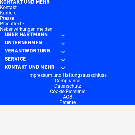
KONTAKT UND MEHR
Kontakt
Karriere
Presse
Pflichttexte
Nebenwirkungen melden
ÜBER HARTMANN
UNTERNEHMEN
VERANTWORTUNG
SERVICE
KONTAKT UND MEHR
Impressum und Haftungsausschluss
Compliance
Datenschutz
Cookie Richtlinie
AGB
Patente