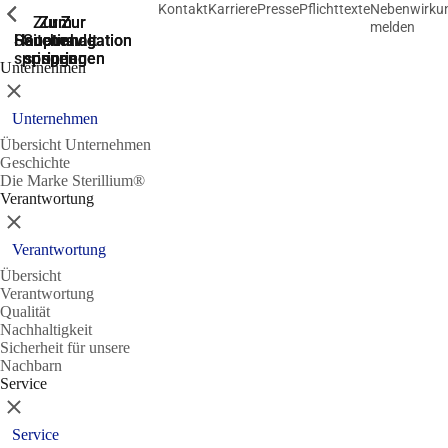
Kontakt
Karriere
Presse
Pflichttexte
Nebenwirku
Zeige vorherige
Zeige vorherige
Zeige vorherige
Zur
Zum
Zum
Zur
Zur
melden
Hauptnavigation
Hauptnavigation
Hauptinhalt
Seitenende
Suche
springen
springen
springen
springen
springen
Unternehmen
Schließen
Unternehmen
Übersicht Unternehmen
Geschichte
Die Marke Sterillium®
Verantwortung
Schließen
Verantwortung
Übersicht
Verantwortung
Qualität
Nachhaltigkeit
Sicherheit für unsere
Nachbarn
Service
Schließen
Service